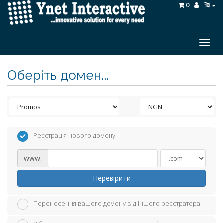
0
Togg
navig
Оберіть домен...
Реєстрація нового домену
www.
Перевірити
Перенесення вашого домену від іншого реєстратора