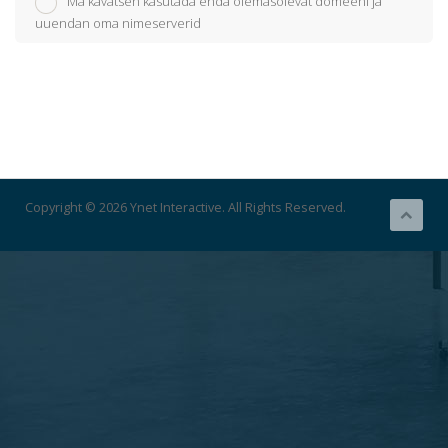
Ma kavatsen kasutada enda olemasolevat domeeni ja
uuendan oma nimeserverid
Copyright © 2026 Ynet Interactive. All Rights Reserved.