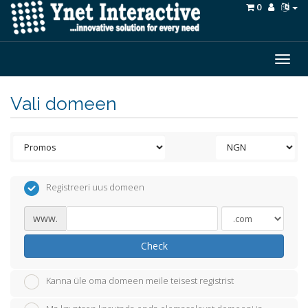
0
Togg
navig
Vali domeen
Registreeri uus domeen
www.
Check
Kanna üle oma domeen meile teisest registrist