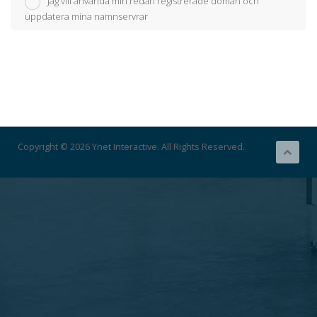
Jag vill använda min redan registrerade domän och
uppdatera mina namnservrar
Copyright © 2026 Ynet Interactive. All Rights Reserved.