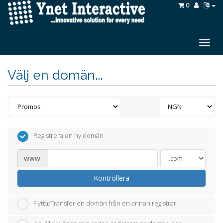
0
Togg
navig
Välj en domän...
Registrera en ny domän
www.
Kontrollera
Flytta/Transfer en domän från en annan registrar