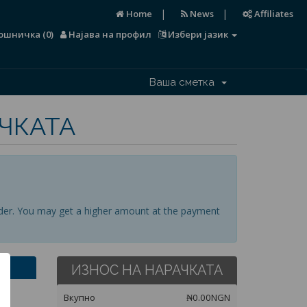
|
|
Home
News
Affiliates
ошничка (
0
)
Најава на профил
Избери јазик
Ваша сметка
АЧКАТА
der. You may get a higher amount at the payment
ИЗНОС НА НАРАЧКАТА
Вкупно
₦0.00NGN