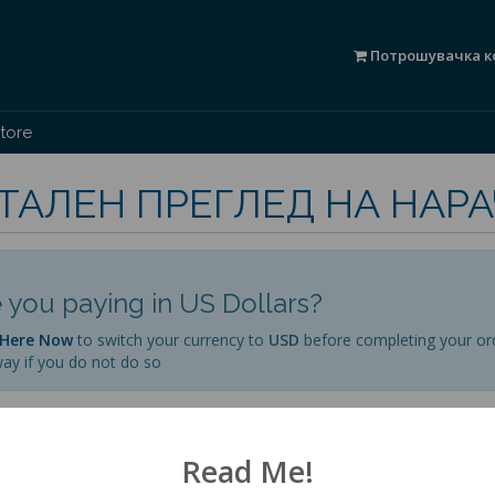
Потрошувачка к
tore
ТАЛЕН ПРЕГЛЕД НА НАР
 you paying in US Dollars?
 Here Now
to switch your currency to
USD
before completing your or
ay if you do not do so
нителни опции
Износ
Read Me!
Вашата потрошувачка кошничка е празна!