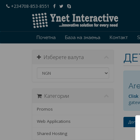
+234708-853-8551
Почетна
База на знаења
Контакт
S
ДЕ
Изберете валута
Are
Категории
Clisk
gatew
Promos
Web Applications
Допол
Shared Hosting