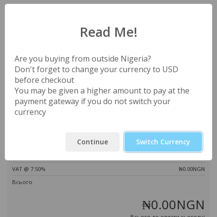
Ваш кошик порожній
Read Me!
Промо-код
Податки
Are you buying from outside Nigeria?
Don't forget to change your currency to USD
before checkout
You may be given a higher amount to pay at the
payment gateway if you do not switch your
Перевірити код >>
currency
Всього до оплати
Continue
Switch Currency
Всього
₦0.00NGN
VAT @ 7.50%
₦0.00NGN
Всього
₦0.00NGN
Всього до оплати сьогодні