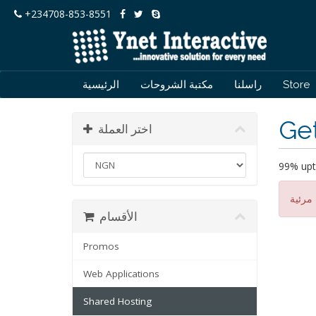
+234708-853-8551
الرئيسية
مكتبة الشروحات
راسلنا
Store
Get
اختر العملة
99% upt
الأقسام
Promos
Web Applications
Shared Hosting