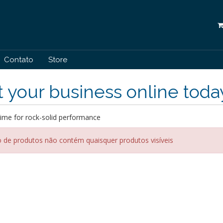
Contato
Store
 your business online toda
ime for rock-solid performance
 de produtos não contém quaisquer produtos visíveis