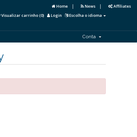
|
|
Home
News
Affiliates
Visualizar carrinho (
0
)
Login
Escolha o idioma
Conta
y