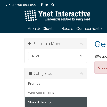
+234708-853-8551
Área do Cliente
Base de Conhecimento
Get
Escolha a Moeda
99% upt
Grupo
Categorias
Promos
Web Applications
Shared Hosting