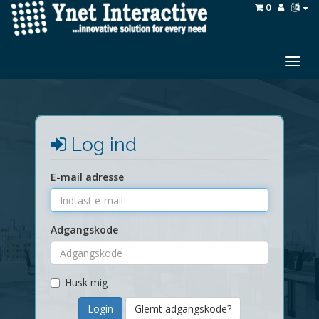
0
Togg
navig
Log ind
E-mail adresse
Adgangskode
Husk mig
Glemt adgangskode?