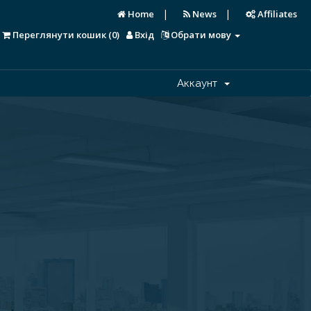
|
|
Home
News
Affiliates
Переглянути кошик (
0
)
Вхід
Обрати мову
Аккаунт