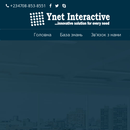
+234708-853-8551
Головна
База знань
Зв'язок з нами