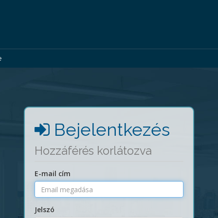
e
Bejelentkezés
Hozzáférés korlátozva
E-mail cím
Jelszó