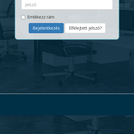
Emlékezz rám
Elfelejtett jelszó?