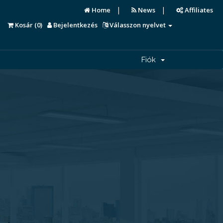
|
|
Home
News
Affiliates
Kosár (
0
)
Bejelentkezés
Válasszon nyelvet
Fiók