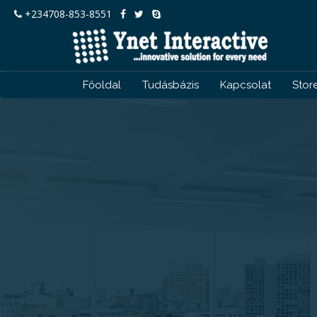
+234708-853-8551
Főoldal
Tudásbázis
Kapcsolat
Stor