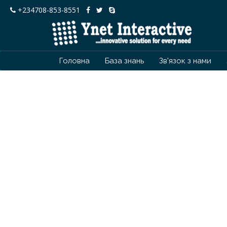
+234708-853-8551
Головна
База знань
Зв'язок з нами