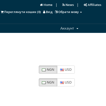
|
|
Home
News
Affiliates
Переглянути кошик (
0
)
Вхід
Обрати мову
Аккаунт
NGN
USD
NGN
USD